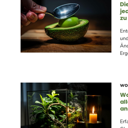
Di
je
zu
Ent
und
Änd
Erg
WO
Wa
al
an
Erf