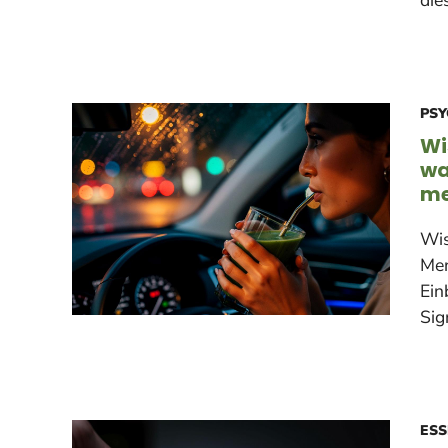
die
PSY
Wi
wa
me
Wis
Men
Ein
Sig
ESS