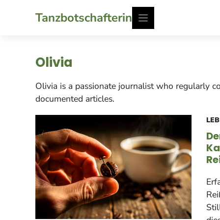
Zum
Tanzbotschafterin
Inhalt
springen
Olivia
Olivia is a passionate journalist who regularly 
documented articles.
LEB
De
Ka
Re
Erf
Rei
Sti