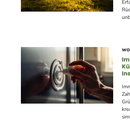
Erf
Rüc
unb
WO
Im
Kü
In
Imm
Zah
Grü
kre
sim