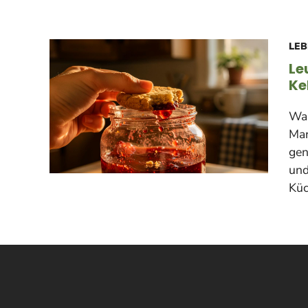
LEB
Le
Ke
War
Mar
gen
und
Küc