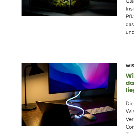
Gla
Ins
Pfl
das
und
WI
Wi
da
li
Die
Wis
Ver
Com