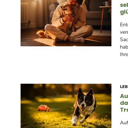
se
gl
Ent
ver
Sac
hab
Ihr
LEB
Au
da
Tr
Auf