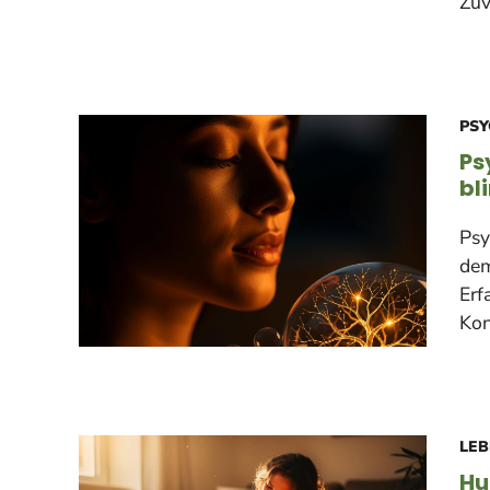
Zuv
PSY
Ps
bl
Psy
dem
Erf
Kon
LEB
Hu