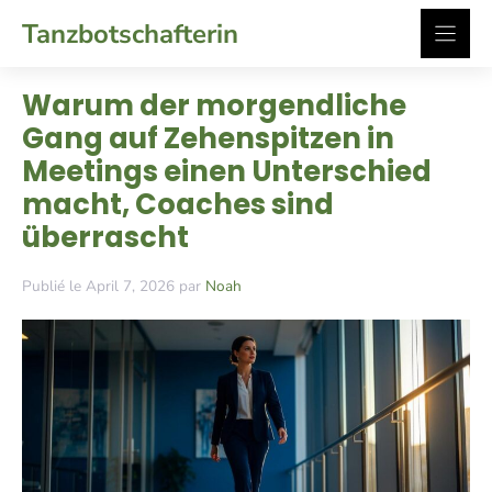
Zum
Tanzbotschafterin
Inhalt
springen
Warum der morgendliche
Gang auf Zehenspitzen in
Meetings einen Unterschied
macht, Coaches sind
überrascht
Publié le April 7, 2026 par
Noah