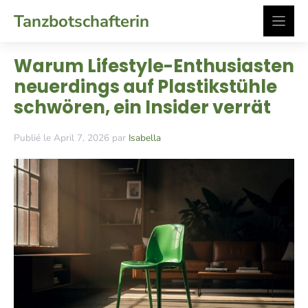
Zum
Tanzbotschafterin
Inhalt
springen
Warum Lifestyle-Enthusiasten
neuerdings auf Plastikstühle
schwören, ein Insider verrät
Publié le April 7, 2026 par
Isabella